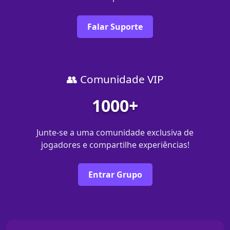
Falar Suporte
👥 Comunidade VIP
1000+
Junte-se a uma comunidade exclusiva de
jogadores e compartilhe experiências!
Entrar Grupo