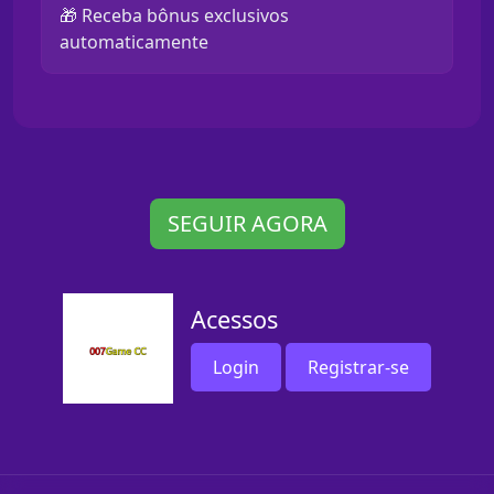
🎁 Receba bônus exclusivos
automaticamente
SEGUIR AGORA
Acessos
Login
Registrar-se