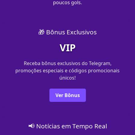
poucos gols.
🎁 Bônus Exclusivos
VIP
Receba bônus exclusivos do Telegram,
promoções especiais e códigos promocionais
únicos!
Ver Bônus
📢 Notícias em Tempo Real