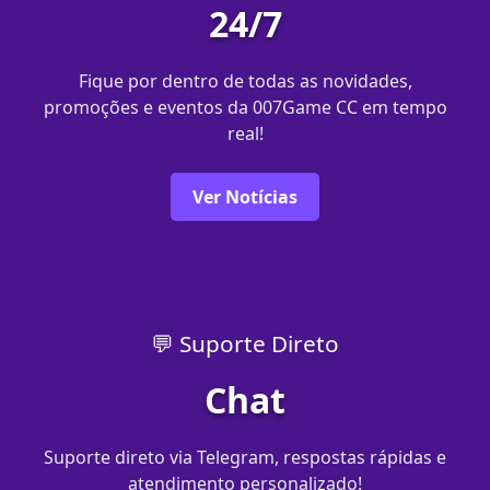
24/7
Fique por dentro de todas as novidades,
promoções e eventos da 007Game CC em tempo
real!
Ver Notícias
💬 Suporte Direto
Chat
Suporte direto via Telegram, respostas rápidas e
atendimento personalizado!