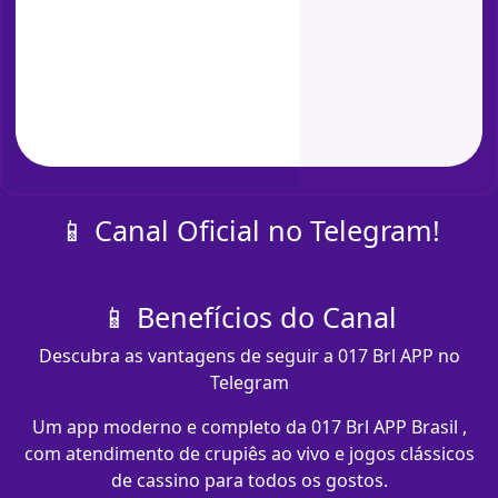
📱 Canal Oficial no Telegram!
📱 Benefícios do Canal
Descubra as vantagens de seguir a 017 Brl APP no
Telegram
Um app moderno e completo da 017 Brl APP Brasil ,
com atendimento de crupiês ao vivo e jogos clássicos
de cassino para todos os gostos.