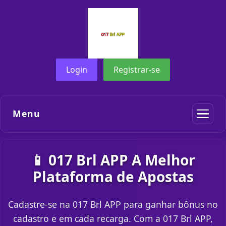
Login
Registrar-se
Menu
📱 017 Brl APP A Melhor
Plataforma de Apostas
Cadastre-se na 017 Brl APP para ganhar bônus no
cadastro e em cada recarga. Com a 017 Brl APP,