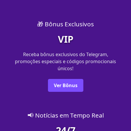
🎁 Bônus Exclusivos
VIP
Receba bônus exclusivos do Telegram,
promoções especiais e códigos promocionais
únicos!
Ver Bônus
📢 Notícias em Tempo Real
24/7