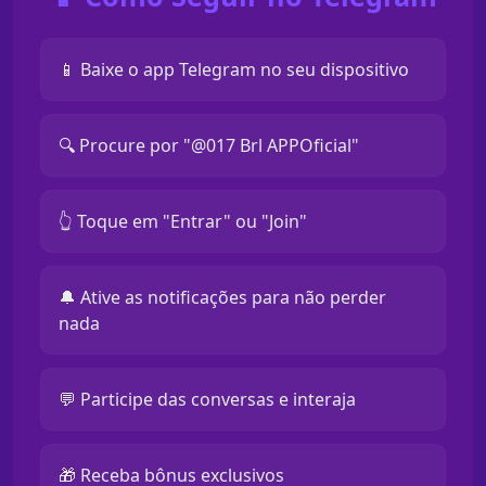
📱 Baixe o app Telegram no seu dispositivo
🔍 Procure por "@017 Brl APPOficial"
👆 Toque em "Entrar" ou "Join"
🔔 Ative as notificações para não perder
nada
💬 Participe das conversas e interaja
🎁 Receba bônus exclusivos