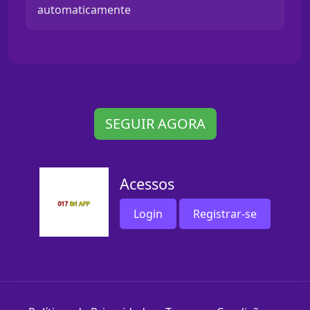
automaticamente
SEGUIR AGORA
Acessos
Login
Registrar-se