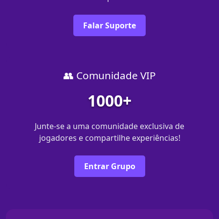
Falar Suporte
👥 Comunidade VIP
1000+
Junte-se a uma comunidade exclusiva de
jogadores e compartilhe experiências!
Entrar Grupo