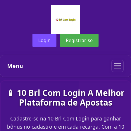
Login
Registrar-se
Menu
📱 10 Brl Com Login A Melhor
Plataforma de Apostas
Cadastre-se na 10 Brl Com Login para ganhar
bônus no cadastro e em cada recarga. Com a 10