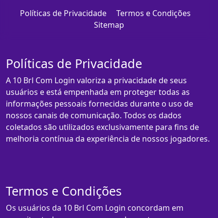
Políticas de Privacidade
Termos e Condições
Sitemap
Políticas de Privacidade
A 10 Brl Com Login valoriza a privacidade de seus
usuários e está empenhada em proteger todas as
informações pessoais fornecidas durante o uso de
nossos canais de comunicação. Todos os dados
coletados são utilizados exclusivamente para fins de
melhoria contínua da experiência de nossos jogadores.
Termos e Condições
Os usuários da 10 Brl Com Login concordam em