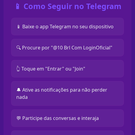
📱 Como Seguir no Telegram
📱 Baixe o app Telegram no seu dispositivo
🔍 Procure por "@10 Brl Com LoginOficial"
👆 Toque em "Entrar" ou "Join"
🔔 Ative as notificações para não perder
nada
💬 Participe das conversas e interaja