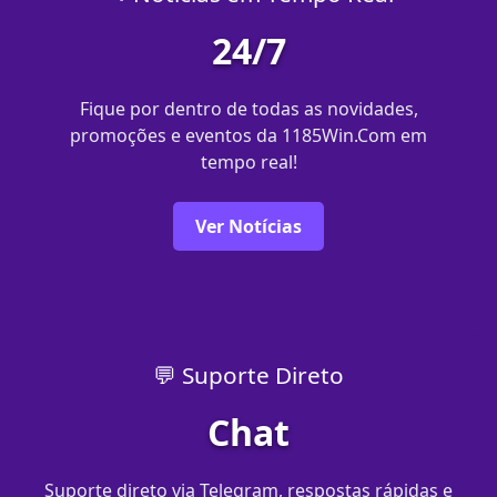
24/7
Fique por dentro de todas as novidades,
promoções e eventos da 1185Win.Com em
tempo real!
Ver Notícias
💬 Suporte Direto
Chat
Suporte direto via Telegram, respostas rápidas e