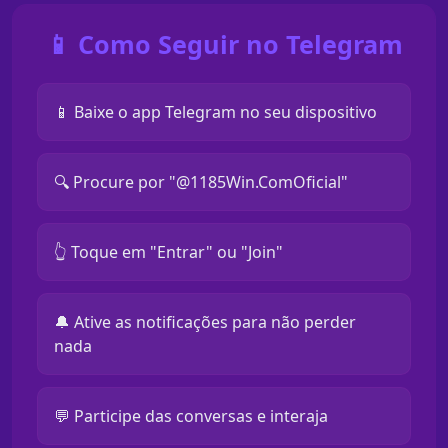
📱 Como Seguir no Telegram
📱 Baixe o app Telegram no seu dispositivo
🔍 Procure por "@1185Win.ComOficial"
👆 Toque em "Entrar" ou "Join"
🔔 Ative as notificações para não perder
nada
💬 Participe das conversas e interaja