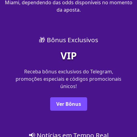
Miami, dependendo das odds disponíveis no momento
da aposta.
🎁 Bônus Exclusivos
VIP
Receba bônus exclusivos do Telegram,
promoções especiais e códigos promocionais
únicos!
Ver Bônus
📢 Notícias em Tempo Real