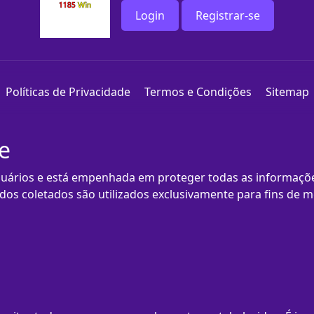
Login
Registrar-se
Políticas de Privacidade
Termos e Condições
Sitemap
de
usuários e está empenhada em proteger todas as informaçõ
os coletados são utilizados exclusivamente para fins de m