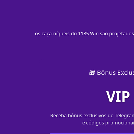
os caça-níqueis do 1185 Win são projetado
🎁 Bônus Exclu
VIP
Receba bônus exclusivos do Telegra
e códigos promocionai