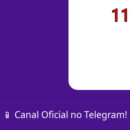
📱 Canal Oficial no Telegram!