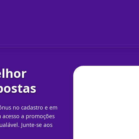
elhor
postas
ônus no cadastro e em
m acesso a promoções
ualável. Junte-se aos