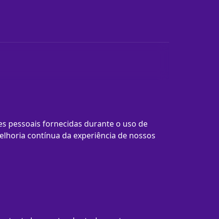
es pessoais fornecidas durante o uso de
elhoria contínua da experiência de nossos