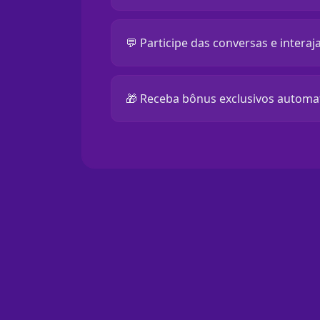
💬 Participe das conversas e interaj
🎁 Receba bônus exclusivos autom