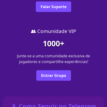
Falar Suporte
👥 Comunidade VIP
1000+
Junte-se a uma comunidade exclusiva de
jogadores e compartilhe experiências!
Entrar Grupo
📱 Como Seguir no Telegram