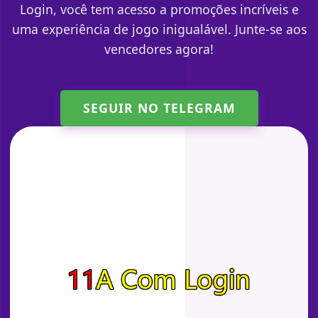
Login, você tem acesso a promoções incríveis e
uma experiência de jogo inigualável. Junte-se aos
vencedores agora!
SEGUIR NO TELEGRAM