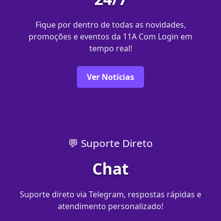
Fique por dentro de todas as novidades,
promoções e eventos da 11A Com Login em
tempo real!
Ver Notícias
💬 Suporte Direto
Chat
Suporte direto via Telegram, respostas rápidas e
atendimento personalizado!