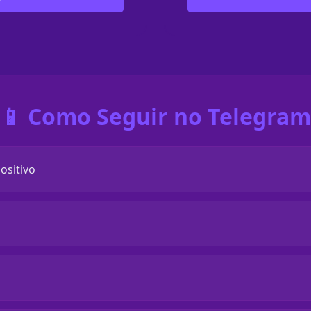
📱 Como Seguir no Telegram
ositivo