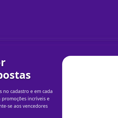
or
postas
s no cadastro e em cada
 promoções incríveis e
unte-se aos vencedores