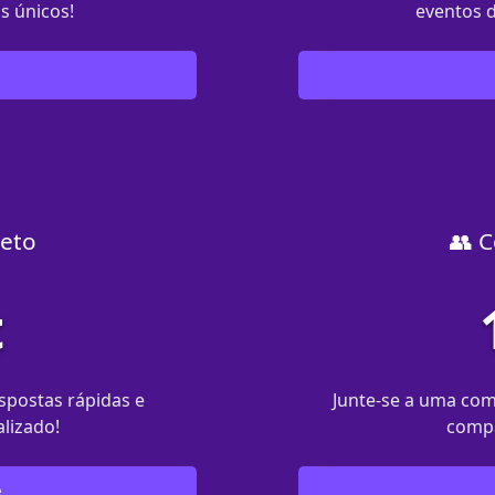
s únicos!
eventos 
reto
👥 
t
espostas rápidas e
Junte-se a uma com
lizado!
compa
e