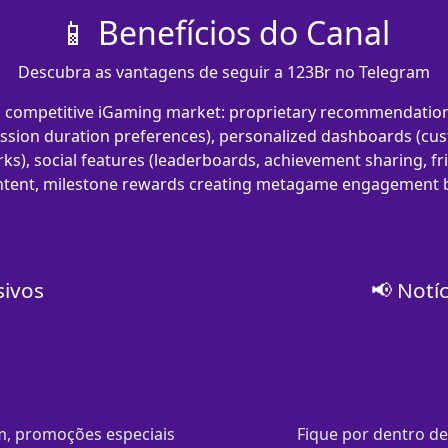
📱 Benefícios do Canal
Descubra as vantagens de seguir a 123Br no Telegram
 em competitive iGaming market: proprietary recommendat
ession duration preferences), personalized dashboards (cus
s), social features (leaderboards, achievement sharing, fri
ntent, milestone rewards creating metagame engagement b
sivos
📢 Notí
m, promoções especiais
Fique por dentro d