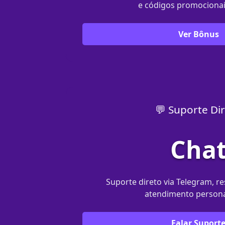
e códigos promocionai
Ver Bônus
💬 Suporte Di
Cha
Suporte direto via Telegram, r
atendimento persona
Falar Suport