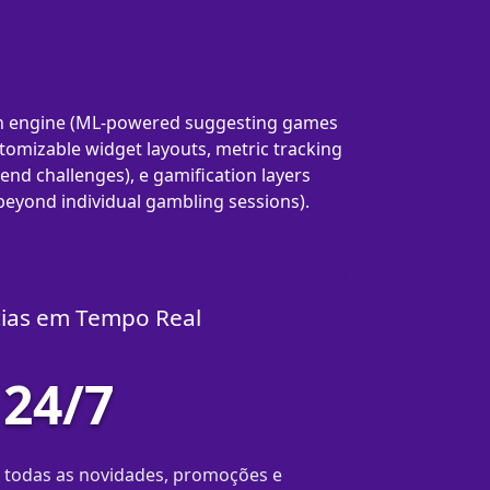
ion engine (ML-powered suggesting games
tomizable widget layouts, metric tracking
end challenges), e gamification layers
eyond individual gambling sessions).
cias em Tempo Real
24/7
e todas as novidades, promoções e