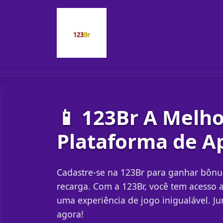
📱 123Br A Melh
Plataforma de A
Cadastre-se na 123Br para ganhar bônu
recarga. Com a 123Br, você tem acesso a
uma experiência de jogo inigualável. J
agora!