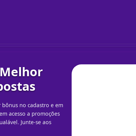
 Melhor
postas
r bônus no cadastro e em
tem acesso a promoções
ualável. Junte-se aos