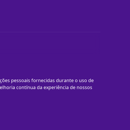
ções pessoais fornecidas durante o uso de
elhoria contínua da experiência de nossos