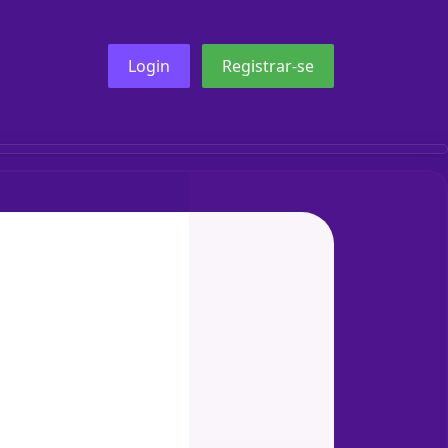
Login
Registrar-se