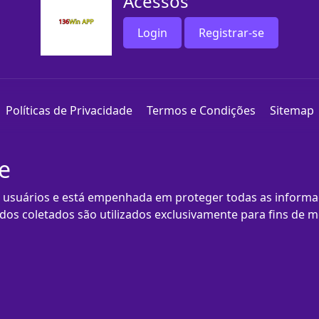
Acessos
Login
Registrar-se
Políticas de Privacidade
Termos e Condições
Sitemap
de
s usuários e está empenhada em proteger todas as informa
os coletados são utilizados exclusivamente para fins de m