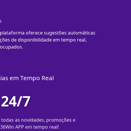
m
 plataforma oferece sugestões automáticas
ações de disponibilidade em tempo real,
 ocupados.
cias em Tempo Real
24/7
e todas as novidades, promoções e
136Win APP em tempo real!