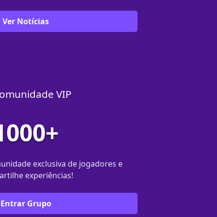
Ver Notícias
Comunidade VIP
1000+
unidade exclusiva de jogadores e
rtilhe experiências!
Entrar Grupo