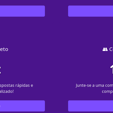
reto
👥 
t
espostas rápidas e
Junte-se a uma com
lizado!
compa
e