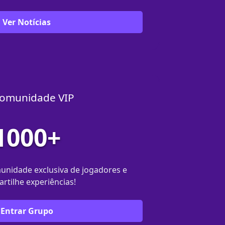
Ver Notícias
Comunidade VIP
1000+
unidade exclusiva de jogadores e
rtilhe experiências!
Entrar Grupo