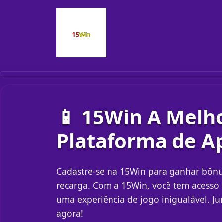
📱 15Win A Melh
Plataforma de A
Cadastre-se na 15Win para ganhar bônu
recarga. Com a 15Win, você tem acesso 
uma experiência de jogo inigualável. J
agora!