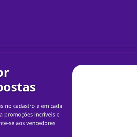
or
postas
s no cadastro e em cada
a promoções incríveis e
unte-se aos vencedores