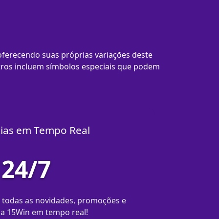
 oferecendo suas próprias variações deste
tros incluem símbolos especiais que podem
cias em Tempo Real
24/7
e todas as novidades, promoções e
a 15Win em tempo real!