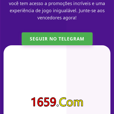
você tem acesso a promoções incríveis e uma
experiência de jogo inigualável. Junte-se aos
vencedores agora!
SEGUIR NO TELEGRAM