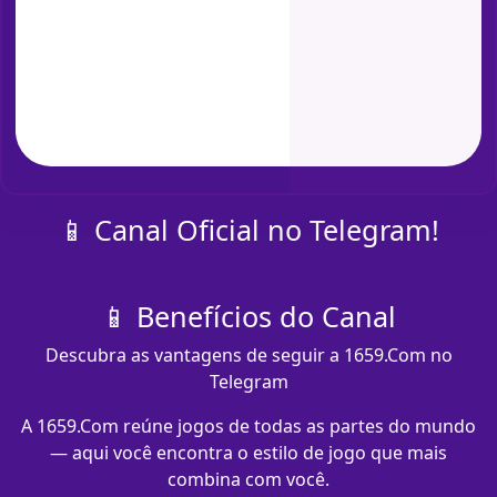
📱 Canal Oficial no Telegram!
📱 Benefícios do Canal
Descubra as vantagens de seguir a 1659.Com no
Telegram
A 1659.Com reúne jogos de todas as partes do mundo
— aqui você encontra o estilo de jogo que mais
combina com você.