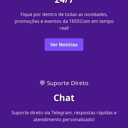
Fique por dentro de todas as novidades,
promoções e eventos da 1659.Com em tempo
real!
Ver Notícias
💬 Suporte Direto
Chat
Suporte direto via Telegram, respostas rápidas e
atendimento personalizado!