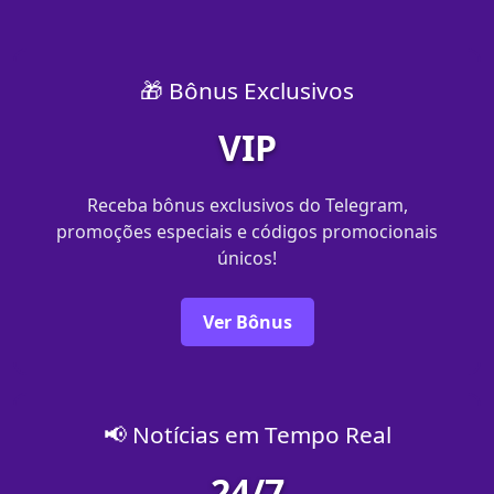
🎁 Bônus Exclusivos
VIP
Receba bônus exclusivos do Telegram,
promoções especiais e códigos promocionais
únicos!
Ver Bônus
📢 Notícias em Tempo Real
24/7