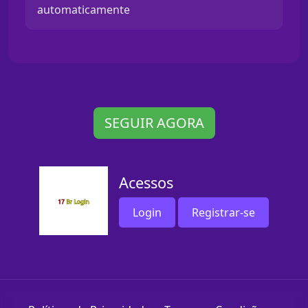
automaticamente
SEGUIR AGORA
Acessos
Login
Registrar-se