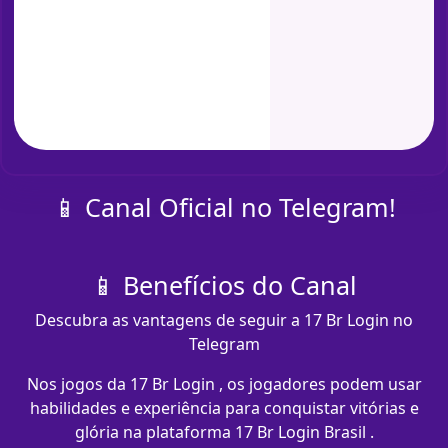
📱 Canal Oficial no Telegram!
📱 Benefícios do Canal
Descubra as vantagens de seguir a 17 Br Login no
Telegram
Nos jogos da 17 Br Login , os jogadores podem usar
habilidades e experiência para conquistar vitórias e
glória na plataforma 17 Br Login Brasil .