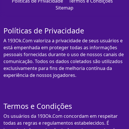
Políticas de Privacidade
Termos e Condições
Sitemap
Políticas de Privacidade
A 193Ok.Com valoriza a privacidade de seus usuários e
está empenhada em proteger todas as informações
pessoais fornecidas durante o uso de nossos canais de
comunicação. Todos os dados coletados são utilizados
exclusivamente para fins de melhoria contínua da
experiência de nossos jogadores.
Termos e Condições
Os usuários da 193Ok.Com concordam em respeitar
todas as regras e regulamentos estabelecidos. É