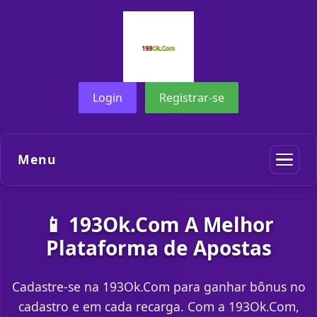
Login
Registrar-se
Menu
📱 193Ok.Com A Melhor
Plataforma de Apostas
Cadastre-se na 193Ok.Com para ganhar bônus no
cadastro e em cada recarga. Com a 193Ok.Com,