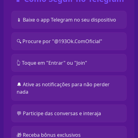
📱 Baixe o app Telegram no seu dispositivo
🔍 Procure por "@193Ok.ComOficial"
👆 Toque em "Entrar" ou "Join"
🔔 Ative as notificações para não perder
nada
💬 Participe das conversas e interaja
🎁 Receba bônus exclusivos