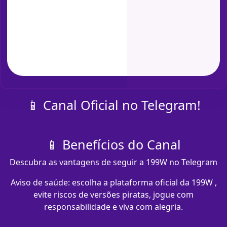
📱 Canal Oficial no Telegram!
📱 Benefícios do Canal
Descubra as vantagens de seguir a 199W no Telegram
Aviso de saúde: escolha a plataforma oficial da 199W ,
evite riscos de versões piratas, jogue com
responsabilidade e viva com alegria.