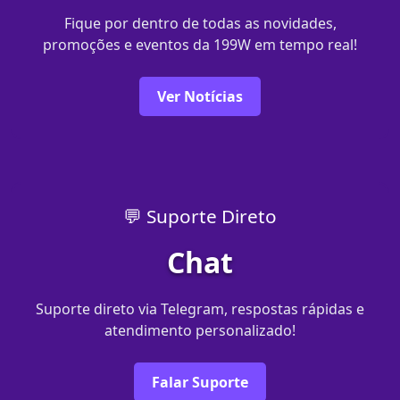
Fique por dentro de todas as novidades,
promoções e eventos da 199W em tempo real!
Ver Notícias
💬 Suporte Direto
Chat
Suporte direto via Telegram, respostas rápidas e
atendimento personalizado!
Falar Suporte