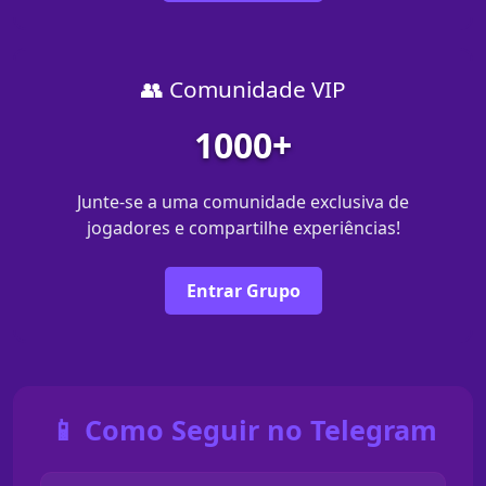
👥 Comunidade VIP
1000+
Junte-se a uma comunidade exclusiva de
jogadores e compartilhe experiências!
Entrar Grupo
📱 Como Seguir no Telegram