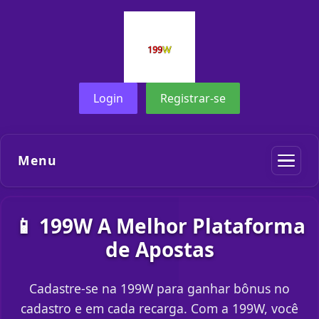
Login
Registrar-se
Menu
📱 199W A Melhor Plataforma
de Apostas
Cadastre-se na 199W para ganhar bônus no
cadastro e em cada recarga. Com a 199W, você