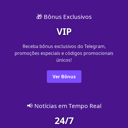
🎁 Bônus Exclusivos
VIP
Receba bônus exclusivos do Telegram,
promoções especiais e códigos promocionais
únicos!
Ver Bônus
📢 Notícias em Tempo Real
24/7