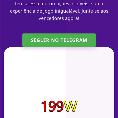
tem acesso a promoções incríveis e uma
experiência de jogo inigualável. Junte-se aos
vencedores agora!
SEGUIR NO TELEGRAM