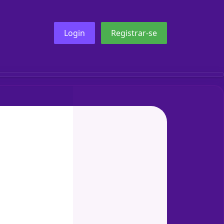
Login
Registrar-se