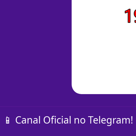
📱 Canal Oficial no Telegram!