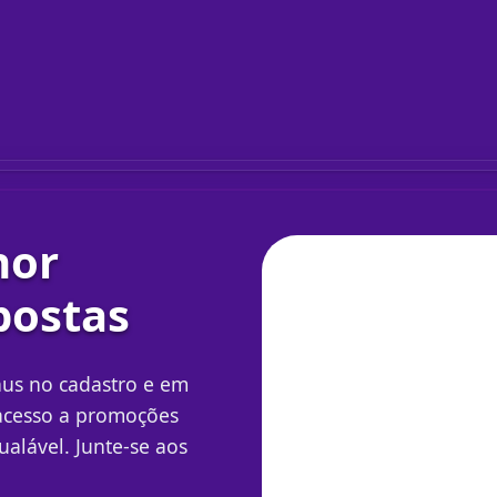
hor
postas
us no cadastro e em
acesso a promoções
ualável. Junte-se aos