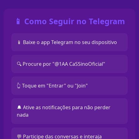
📱 Como Seguir no Telegram
📱 Baixe o app Telegram no seu dispositivo
🔍 Procure por "@1AA CaSSinoOficial"
👆 Toque em "Entrar" ou "Join"
🔔 Ative as notificações para não perder
nada
💬 Participe das conversas e interaja