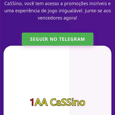
CaSSino, você tem acesso a promoções incríveis e
uma experiência de jogo inigualável. Junte-se aos
vencedores agora!
SEGUIR NO TELEGRAM