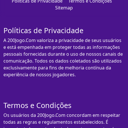
Políticas de Privacidade
Termos e Condições
Sitemap
Políticas de Privacidade
A 200Jogo.Com valoriza a privacidade de seus usuários
e está empenhada em proteger todas as informações
pessoais fornecidas durante o uso de nossos canais de
comunicação. Todos os dados coletados são utilizados
exclusivamente para fins de melhoria contínua da
experiência de nossos jogadores.
Termos e Condições
Os usuários da 200Jogo.Com concordam em respeitar
todas as regras e regulamentos estabelecidos. É