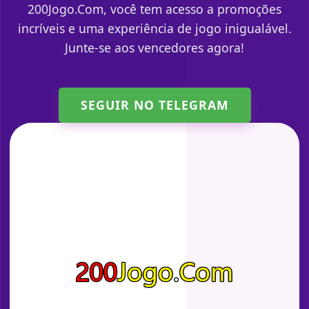
200Jogo.Com, você tem acesso a promoções
incríveis e uma experiência de jogo inigualável.
Junte-se aos vencedores agora!
SEGUIR NO TELEGRAM