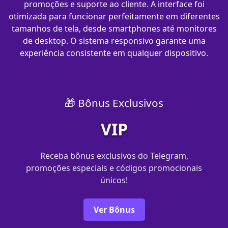
promoções e suporte ao cliente. A interface foi
otimizada para funcionar perfeitamente em diferentes
tamanhos de tela, desde smartphones até monitores
de desktop. O sistema responsivo garante uma
experiência consistente em qualquer dispositivo.
🎁 Bônus Exclusivos
VIP
Receba bônus exclusivos do Telegram,
promoções especiais e códigos promocionais
únicos!
Ver Bônus