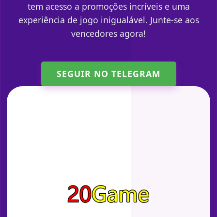
tem acesso a promoções incríveis e uma
experiência de jogo inigualável. Junte-se aos
vencedores agora!
SEGUIR NO TELEGRAM