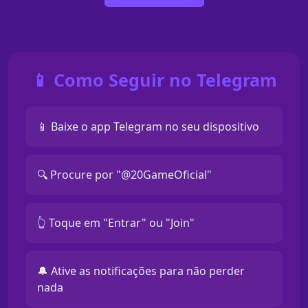
📱 Como Seguir no Telegram
📱 Baixe o app Telegram no seu dispositivo
🔍 Procure por "@20GameOficial"
👆 Toque em "Entrar" ou "Join"
🔔 Ative as notificações para não perder
nada