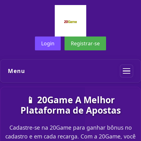
Login
Registrar-se
Menu
📱 20Game A Melhor
Plataforma de Apostas
Cadastre-se na 20Game para ganhar bônus no
cadastro e em cada recarga. Com a 20Game, você