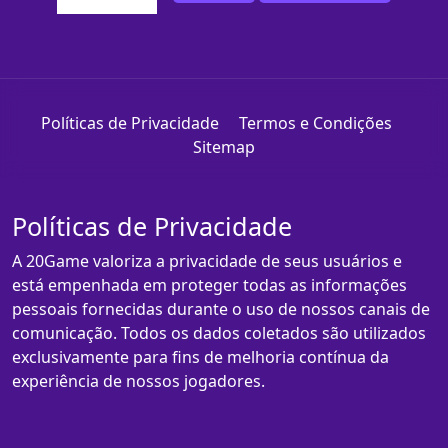
Políticas de Privacidade
Termos e Condições
Sitemap
Políticas de Privacidade
A 20Game valoriza a privacidade de seus usuários e
está empenhada em proteger todas as informações
pessoais fornecidas durante o uso de nossos canais de
comunicação. Todos os dados coletados são utilizados
exclusivamente para fins de melhoria contínua da
experiência de nossos jogadores.