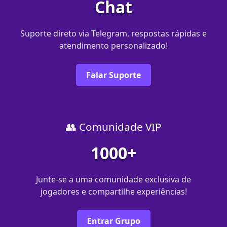
Chat
Suporte direto via Telegram, respostas rápidas e
atendimento personalizado!
Falar Suporte
👥 Comunidade VIP
1000+
Junte-se a uma comunidade exclusiva de
jogadores e compartilhe experiências!
Entrar Grupo