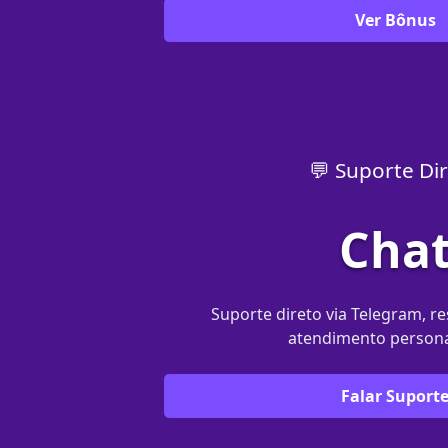
Ver Bônus
💬 Suporte Di
Cha
Suporte direto via Telegram, r
atendimento persona
Falar Suport