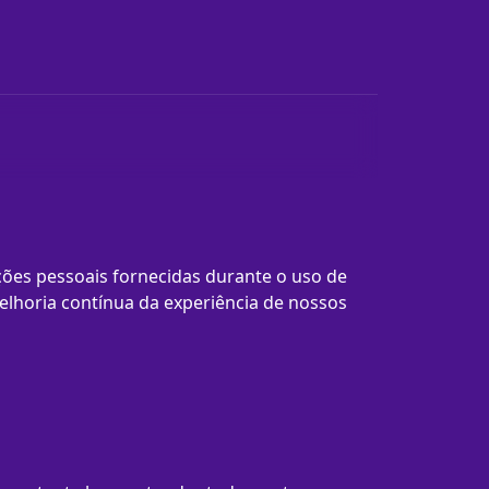
ções pessoais fornecidas durante o uso de
elhoria contínua da experiência de nossos