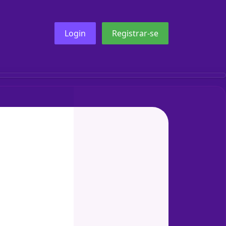
Login
Registrar-se