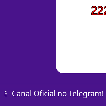
📱 Canal Oficial no Telegram!