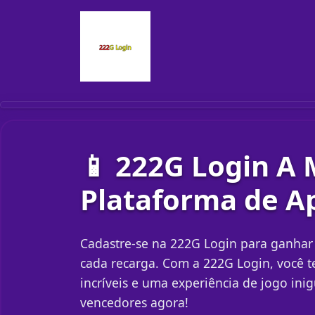
📱 222G Login A
Plataforma de A
Cadastre-se na 222G Login para ganhar
cada recarga. Com a 222G Login, você 
incríveis e uma experiência de jogo inig
vencedores agora!