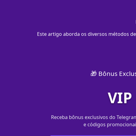
Este artigo aborda os diversos métodos d
🎁 Bônus Exclu
VIP
Receba bônus exclusivos do Telegra
e códigos promocionai