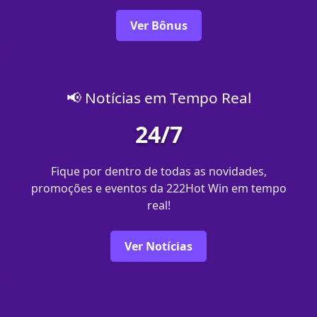
Ver Bônus
📢 Notícias em Tempo Real
24/7
Fique por dentro de todas as novidades,
promoções e eventos da 222Hot Win em tempo
real!
Ver Notícias