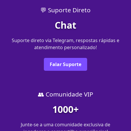
💬 Suporte Direto
Chat
Suporte direto via Telegram, respostas rápidas e
atendimento personalizado!
Falar Suporte
👥 Comunidade VIP
1000+
Junte-se a uma comunidade exclusiva de