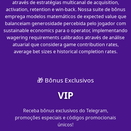
através de estratégias multicanal de acquisition,
activation, retention e win-back. Nossa suite de bônus
emprega modelos matemáticos de expected value que
balanceiam generosidade percebida pelo jogador com
sustainable economics para o operator, implementando
wagering requirements calibrados através de análise
atuarial que considera game contribution rates,
average bet sizes e historical completion rates.
🎁 Bônus Exclusivos
VIP
Receba bônus exclusivos do Telegram,
promoções especiais e códigos promocionais
únicos!