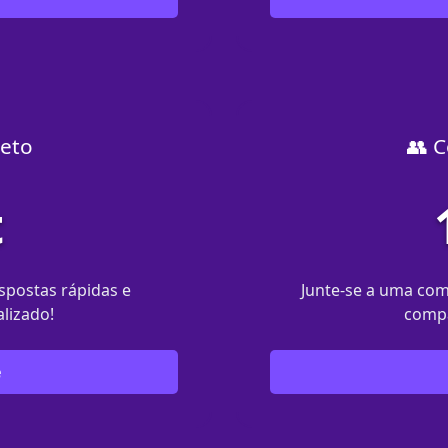
reto
👥 
t
espostas rápidas e
Junte-se a uma com
lizado!
compa
e