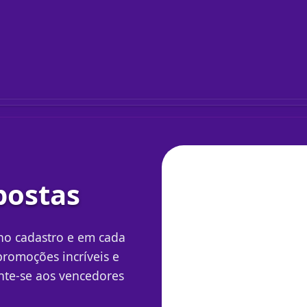
postas
no cadastro e em cada
promoções incríveis e
unte-se aos vencedores