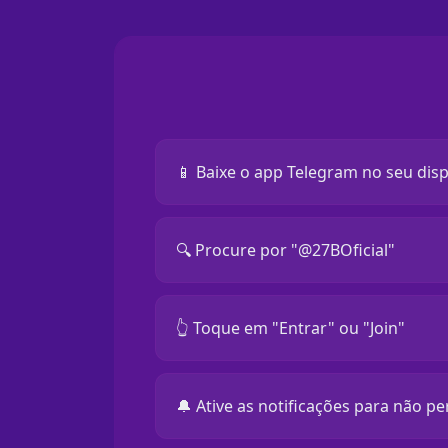
📱 Baixe o app Telegram no seu disp
🔍 Procure por "@27BOficial"
👆 Toque em "Entrar" ou "Join"
🔔 Ative as notificações para não p