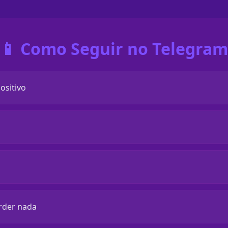
📱 Como Seguir no Telegram
ositivo
erder nada