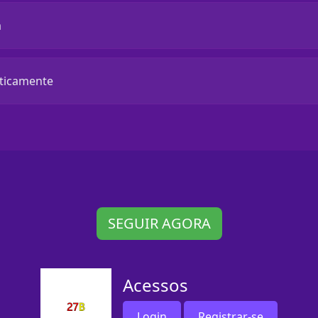
a
aticamente
SEGUIR AGORA
Acessos
Login
Registrar-se