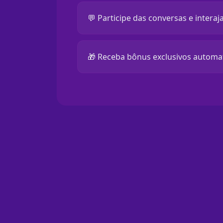
💬 Participe das conversas e interaj
🎁 Receba bônus exclusivos autom