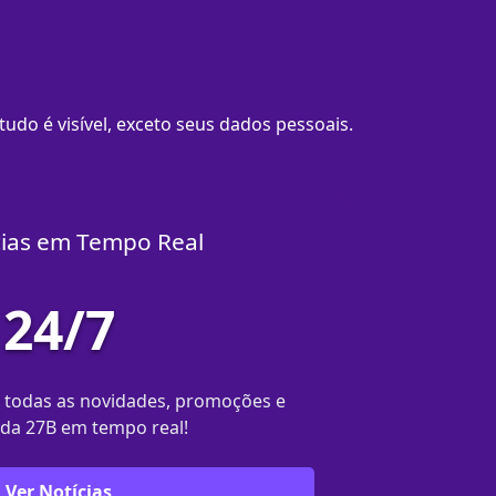
tudo é visível, exceto seus dados pessoais.
cias em Tempo Real
24/7
e todas as novidades, promoções e
 da 27B em tempo real!
Ver Notícias