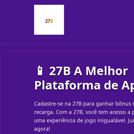
📱 27B A Melhor
Plataforma de A
Cadastre-se na 27B para ganhar bônus 
recarga. Com a 27B, você tem acesso a 
uma experiência de jogo inigualável. J
agora!