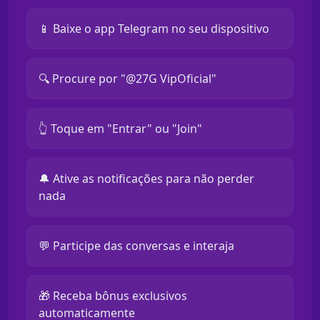
📱 Baixe o app Telegram no seu dispositivo
🔍 Procure por "@27G VipOficial"
👆 Toque em "Entrar" ou "Join"
🔔 Ative as notificações para não perder
nada
💬 Participe das conversas e interaja
🎁 Receba bônus exclusivos
automaticamente