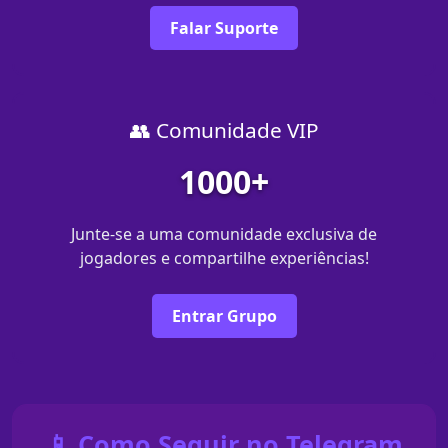
Falar Suporte
👥 Comunidade VIP
1000+
Junte-se a uma comunidade exclusiva de
jogadores e compartilhe experiências!
Entrar Grupo
📱 Como Seguir no Telegram