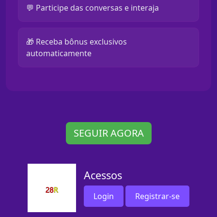
💬 Participe das conversas e interaja
🎁 Receba bônus exclusivos
automaticamente
SEGUIR AGORA
Acessos
Login
Registrar-se