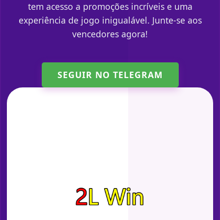
tem acesso a promoções incríveis e uma
experiência de jogo inigualável. Junte-se aos
vencedores agora!
SEGUIR NO TELEGRAM