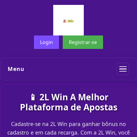
Login
Registrar-se
Menu
📱 2L Win A Melhor
Plataforma de Apostas
Cadastre-se na 2L Win para ganhar bônus no
cadastro e em cada recarga. Com a 2L Win, você