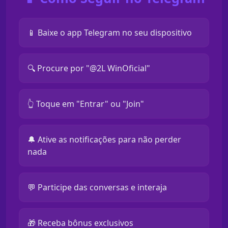
📱 Baixe o app Telegram no seu dispositivo
🔍 Procure por "@2L WinOficial"
👆 Toque em "Entrar" ou "Join"
🔔 Ative as notificações para não perder
nada
💬 Participe das conversas e interaja
🎁 Receba bônus exclusivos