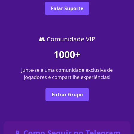
Falar Suporte
👥 Comunidade VIP
1000+
Junte-se a uma comunidade exclusiva de
jogadores e compartilhe experiências!
Entrar Grupo
📱 Como Seguir no Telegram