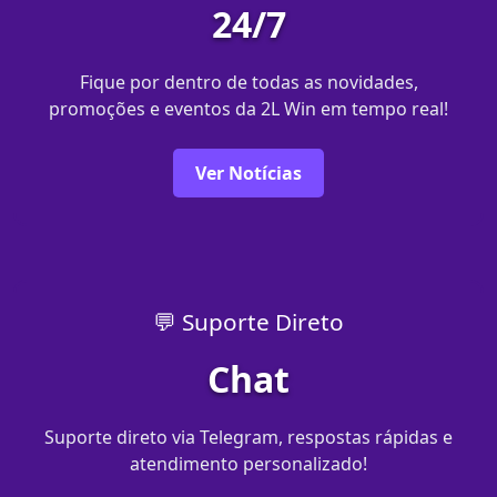
24/7
Fique por dentro de todas as novidades,
promoções e eventos da 2L Win em tempo real!
Ver Notícias
💬 Suporte Direto
Chat
Suporte direto via Telegram, respostas rápidas e
atendimento personalizado!