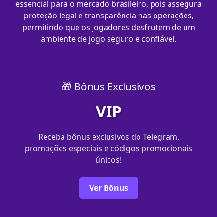
essencial para o mercado brasileiro, pois assegura
proteção legal e transparência nas operações,
permitindo que os jogadores desfrutem de um
ambiente de jogo seguro e confiável.
🎁 Bônus Exclusivos
VIP
Receba bônus exclusivos do Telegram,
promoções especiais e códigos promocionais
únicos!
Ver Bônus