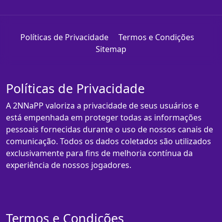
Políticas de Privacidade
Termos e Condições
Sitemap
Políticas de Privacidade
A 2NNaPP valoriza a privacidade de seus usuários e
está empenhada em proteger todas as informações
pessoais fornecidas durante o uso de nossos canais de
comunicação. Todos os dados coletados são utilizados
exclusivamente para fins de melhoria contínua da
experiência de nossos jogadores.
Termos e Condições