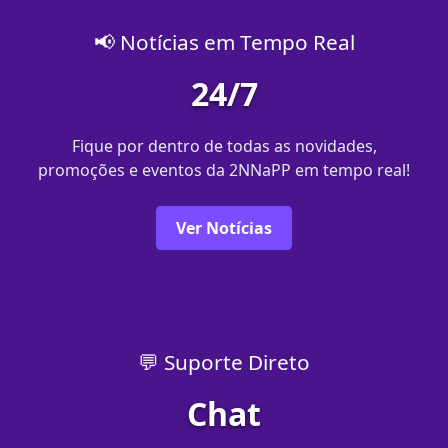
📢 Notícias em Tempo Real
24/7
Fique por dentro de todas as novidades,
promoções e eventos da 2NNaPP em tempo real!
Ver Notícias
💬 Suporte Direto
Chat