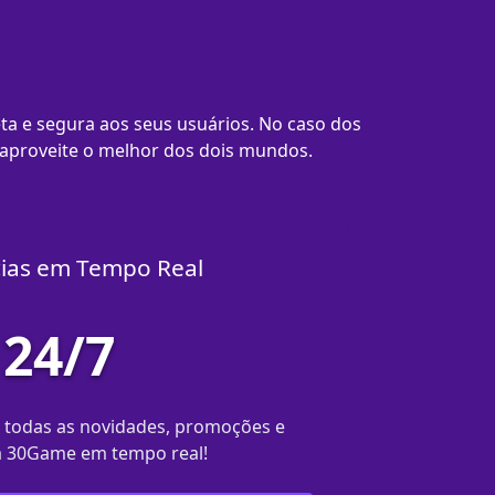
ta e segura aos seus usuários. No caso dos
 aproveite o melhor dos dois mundos.
cias em Tempo Real
24/7
e todas as novidades, promoções e
a 30Game em tempo real!