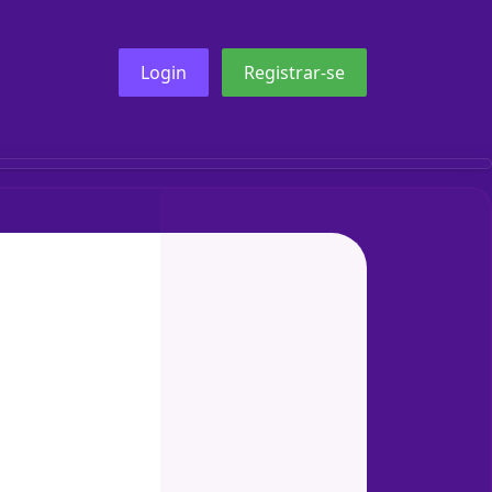
Login
Registrar-se