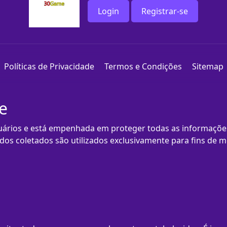
Login
Registrar-se
Políticas de Privacidade
Termos e Condições
Sitemap
de
suários e está empenhada em proteger todas as informaçõe
os coletados são utilizados exclusivamente para fins de m