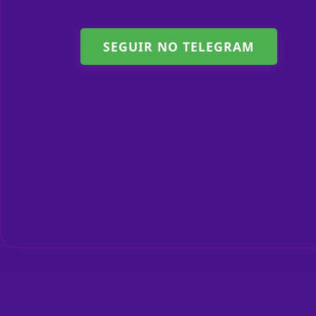
SEGUIR NO TELEGRAM