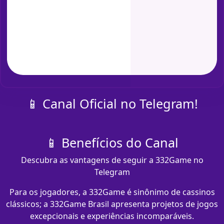
📱 Canal Oficial no Telegram!
📱 Benefícios do Canal
Descubra as vantagens de seguir a 332Game no
Telegram
Para os jogadores, a 332Game é sinônimo de cassinos
clássicos; a 332Game Brasil apresenta projetos de jogos
excepcionais e experiências incomparáveis.