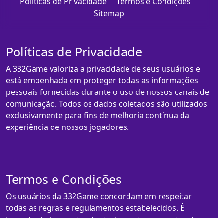
Políticas de Privacidade
Termos e Condições
Sitemap
Políticas de Privacidade
A 332Game valoriza a privacidade de seus usuários e
está empenhada em proteger todas as informações
pessoais fornecidas durante o uso de nossos canais de
comunicação. Todos os dados coletados são utilizados
exclusivamente para fins de melhoria contínua da
experiência de nossos jogadores.
Termos e Condições
Os usuários da 332Game concordam em respeitar
todas as regras e regulamentos estabelecidos. É