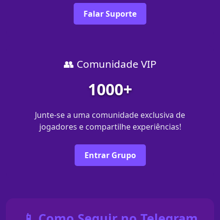
Falar Suporte
👥 Comunidade VIP
1000+
Junte-se a uma comunidade exclusiva de
jogadores e compartilhe experiências!
Entrar Grupo
📱 Como Seguir no Telegram