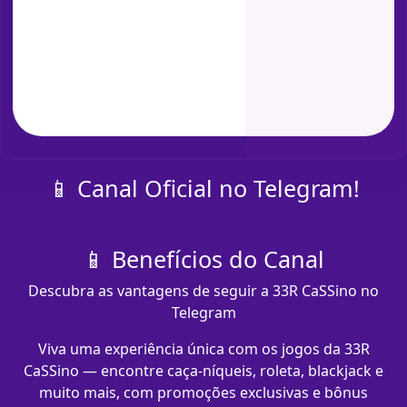
📱 Canal Oficial no Telegram!
📱 Benefícios do Canal
Descubra as vantagens de seguir a 33R CaSSino no
Telegram
Viva uma experiência única com os jogos da 33R
CaSSino — encontre caça-níqueis, roleta, blackjack e
muito mais, com promoções exclusivas e bônus