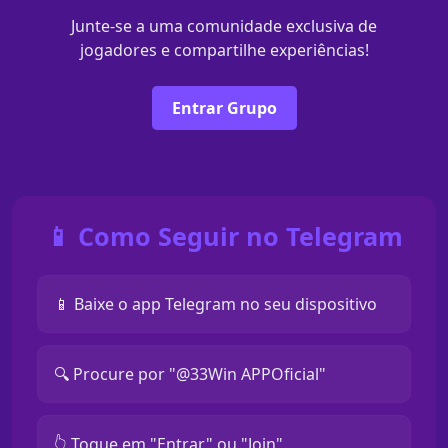
Junte-se a uma comunidade exclusiva de
jogadores e compartilhe experiências!
Entrar Grupo
📱 Como Seguir no Telegram
📱 Baixe o app Telegram no seu dispositivo
🔍 Procure por "@33Win APPOficial"
👆 Toque em "Entrar" ou "Join"