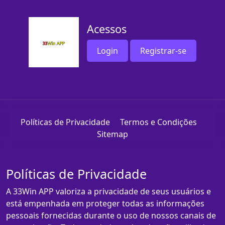
Acessos
Login
Registrar-se
Políticas de Privacidade
Termos e Condições
Sitemap
Políticas de Privacidade
A 33Win APP valoriza a privacidade de seus usuários e
está empenhada em proteger todas as informações
pessoais fornecidas durante o uso de nossos canais de