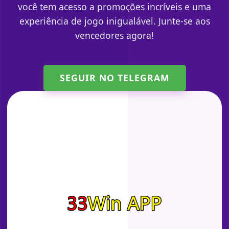
você tem acesso a promoções incríveis e uma
experiência de jogo inigualável. Junte-se aos
vencedores agora!
SEGUIR NO TELEGRAM