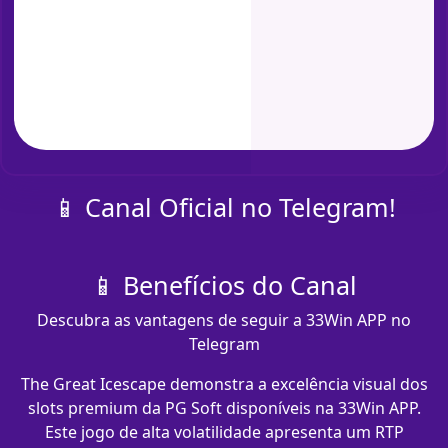
📱 Canal Oficial no Telegram!
📱 Benefícios do Canal
Descubra as vantagens de seguir a 33Win APP no
Telegram
The Great Icescape demonstra a excelência visual dos
slots premium da PG Soft disponíveis na 33Win APP.
Este jogo de alta volatilidade apresenta um RTP