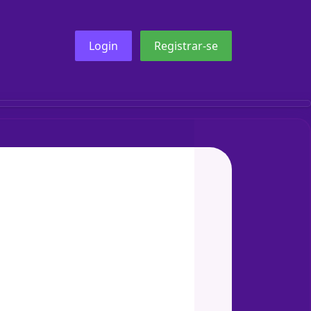
Login
Registrar-se