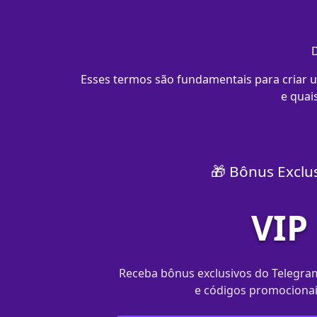
Esses termos são fundamentais para criar 
e quai
🎁 Bônus Exclu
VIP
Receba bônus exclusivos do Telegra
e códigos promocionai