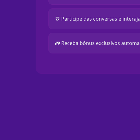
💬 Participe das conversas e interaj
🎁 Receba bônus exclusivos autom