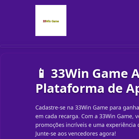
📱 33Win Game 
Plataforma de A
Cadastre-se na 33Win Game para ganha
em cada recarga. Com a 33Win Game, v
promoções incríveis e uma experiência d
Junte-se aos vencedores agora!