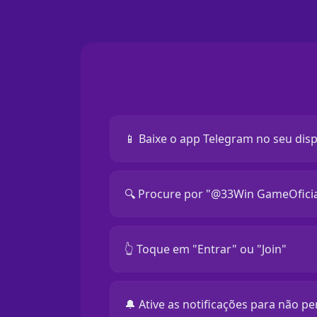
📱 Baixe o app Telegram no seu disp
🔍 Procure por "@33Win GameOficia
👆 Toque em "Entrar" ou "Join"
🔔 Ative as notificações para não p