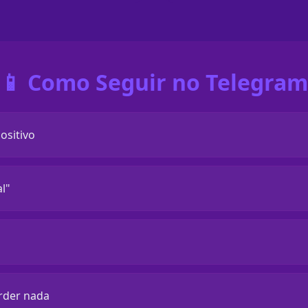
📱 Como Seguir no Telegram
ositivo
l"
erder nada