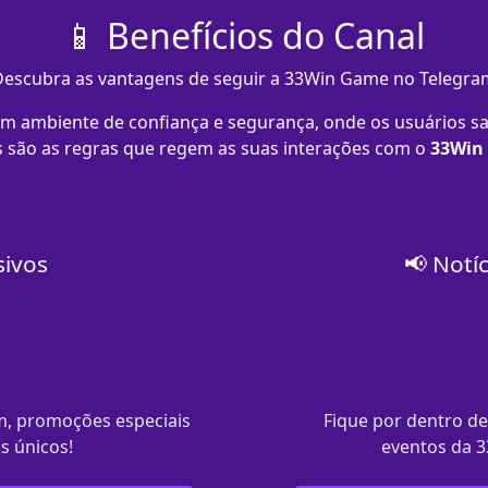
📱 Benefícios do Canal
Descubra as vantagens de seguir a 33Win Game no Telegra
um ambiente de confiança e segurança, onde os usuários s
s são as regras que regem as suas interações com o
33Win
sivos
📢 Notí
m, promoções especiais
Fique por dentro d
s únicos!
eventos da 