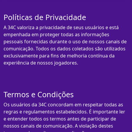
Políticas de Privacidade
A 34C valoriza a privacidade de seus usuários e está
empenhada em proteger todas as informações
pessoais fornecidas durante o uso de nossos canais de
comunicação. Todos os dados coletados são utilizados
exclusivamente para fins de melhoria contínua da
experiência de nossos jogadores.
Termos e Condições
Os usuários da 34C concordam em respeitar todas as
regras e regulamentos estabelecidos. É importante ler
e entender todos os termos antes de participar de
nossos canais de comunicação. A violação destes