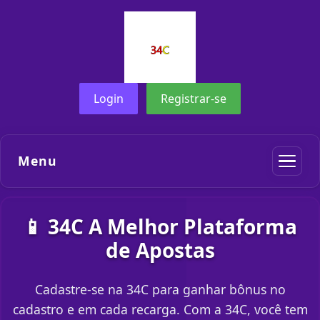
Login
Registrar-se
Menu
📱 34C A Melhor Plataforma
de Apostas
Cadastre-se na 34C para ganhar bônus no
cadastro e em cada recarga. Com a 34C, você tem