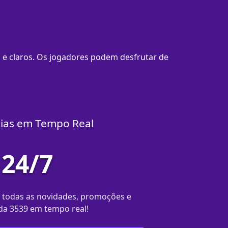
s e claros. Os jogadores podem desfrutar de
cias em Tempo Real
24/7
e todas as novidades, promoções e
da 3539 em tempo real!