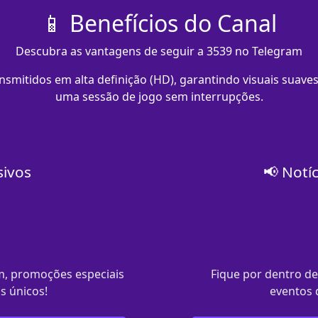
📱 Benefícios do Canal
Descubra as vantagens de seguir a 3539 no Telegram
ansmitidos em alta definição (HD), garantindo visuais suave
uma sessão de jogo sem interrupções.
sivos
📢 Notí
m, promoções especiais
Fique por dentro d
s únicos!
eventos 