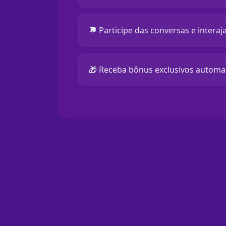
💬 Participe das conversas e interaj
🎁 Receba bônus exclusivos autom