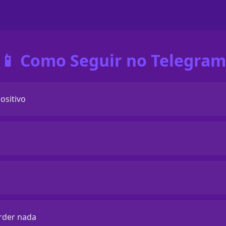
📱 Como Seguir no Telegram
ositivo
erder nada