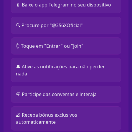
📱 Baixe o app Telegram no seu dispositivo
🔍 Procure por "@356XOficial"
👆 Toque em "Entrar" ou "Join"
🔔 Ative as notificações para não perder
nada
💬 Participe das conversas e interaja
🎁 Receba bônus exclusivos
automaticamente