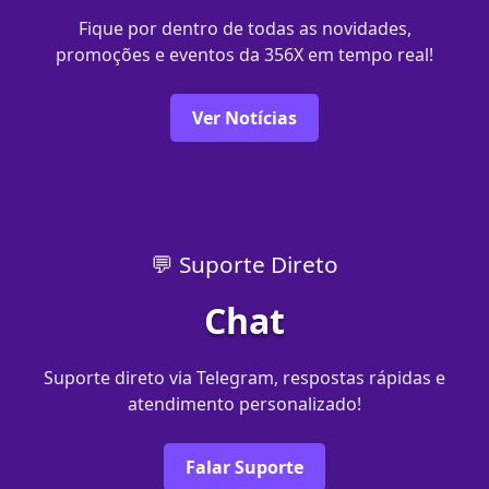
Fique por dentro de todas as novidades,
promoções e eventos da 356X em tempo real!
Ver Notícias
💬 Suporte Direto
Chat
Suporte direto via Telegram, respostas rápidas e
atendimento personalizado!
Falar Suporte