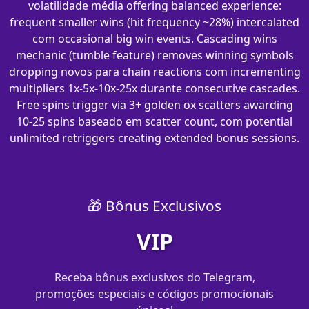
volatilidade média offering balanced experience:
frequent smaller wins (hit frequency ~28%) intercalated
com occasional big win events. Cascading wins
mechanic (tumble feature) removes winning symbols
dropping novos para chain reactions com incrementing
multipliers 1x-5x-10x-25x durante consecutive cascades.
Free spins trigger via 3+ golden ox scatters awarding
10-25 spins baseado em scatter count, com potential
unlimited retriggers creating extended bonus sessions.
🎁 Bônus Exclusivos
VIP
Receba bônus exclusivos do Telegram,
promoções especiais e códigos promocionais