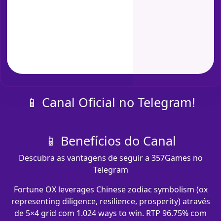
📱 Canal Oficial no Telegram!
📱 Benefícios do Canal
Descubra as vantagens de seguir a 357Games no
Telegram
Fortune OX leverages Chinese zodiac symbolism (ox
representing diligence, resilience, prosperity) através
de 5×4 grid com 1.024 ways to win. RTP 96.75% com