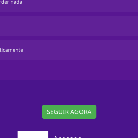
erder nada
a
aticamente
SEGUIR AGORA