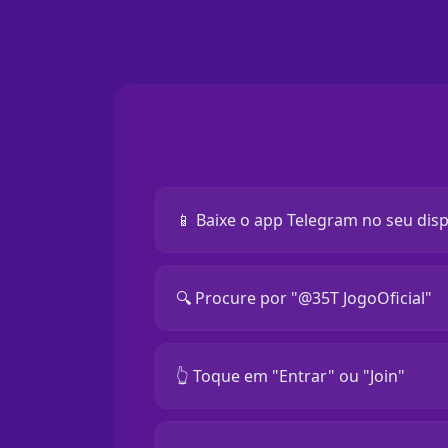
📱 Baixe o app Telegram no seu disp
🔍 Procure por "@35T JogoOficial"
👆 Toque em "Entrar" ou "Join"