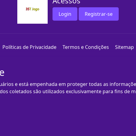
Acessos
Login
Registrar-se
Políticas de Privacidade
Termos e Condições
Sitemap
de
usuários e está empenhada em proteger todas as informaçõe
os coletados são utilizados exclusivamente para fins de m