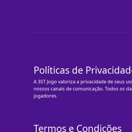
Políticas de Privacida
A 35T Jogo valoriza a privacidade de seus 
nossos canais de comunicação. Todos os dad
jogadores.
Termos e Condições