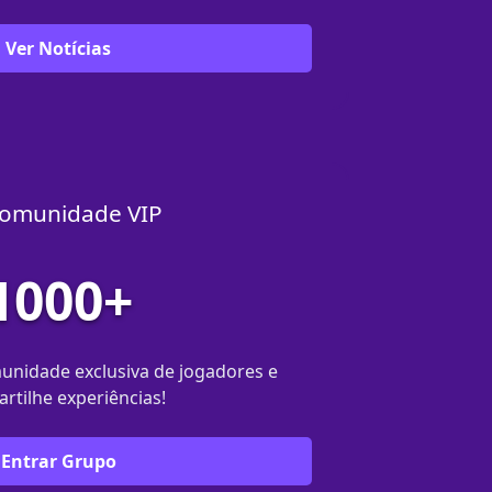
Ver Notícias
Comunidade VIP
1000+
unidade exclusiva de jogadores e
rtilhe experiências!
Entrar Grupo