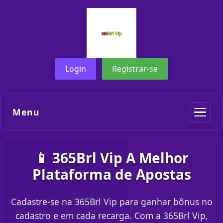
Login
Registrar-se
Menu
📱 365Brl Vip A Melhor
Plataforma de Apostas
Cadastre-se na 365Brl Vip para ganhar bônus no
cadastro e em cada recarga. Com a 365Brl Vip,