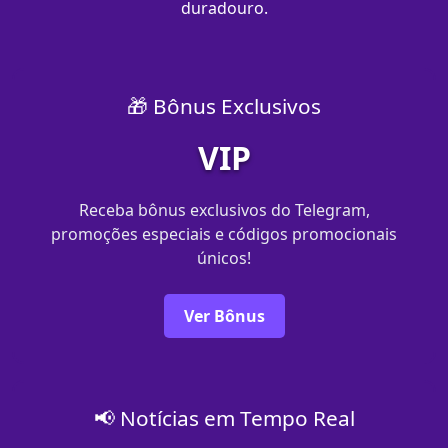
duradouro.
🎁 Bônus Exclusivos
VIP
Receba bônus exclusivos do Telegram,
promoções especiais e códigos promocionais
únicos!
Ver Bônus
📢 Notícias em Tempo Real