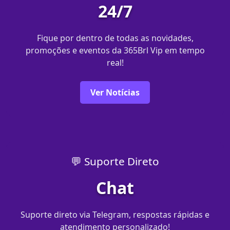
24/7
Fique por dentro de todas as novidades,
promoções e eventos da 365Brl Vip em tempo
real!
Ver Notícias
💬 Suporte Direto
Chat
Suporte direto via Telegram, respostas rápidas e
atendimento personalizado!