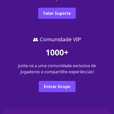
Falar Suporte
👥 Comunidade VIP
1000+
Junte-se a uma comunidade exclusiva de
jogadores e compartilhe experiências!
Entrar Grupo