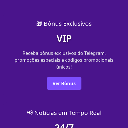
🎁 Bônus Exclusivos
VIP
Receba bônus exclusivos do Telegram,
promoções especiais e códigos promocionais
únicos!
Ver Bônus
📢 Notícias em Tempo Real
24/7