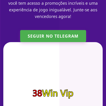
você tem acesso a promoções incríveis e uma
experiência de jogo inigualável. Junte-se aos
vencedores agora!
SEGUIR NO TELEGRAM