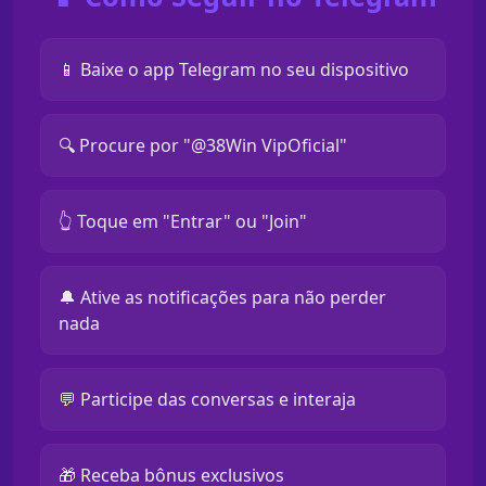
📱 Baixe o app Telegram no seu dispositivo
🔍 Procure por "@38Win VipOficial"
👆 Toque em "Entrar" ou "Join"
🔔 Ative as notificações para não perder
nada
💬 Participe das conversas e interaja
🎁 Receba bônus exclusivos