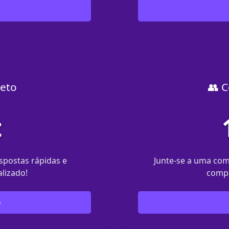
reto
👥 
t
espostas rápidas e
Junte-se a uma com
lizado!
compa
e