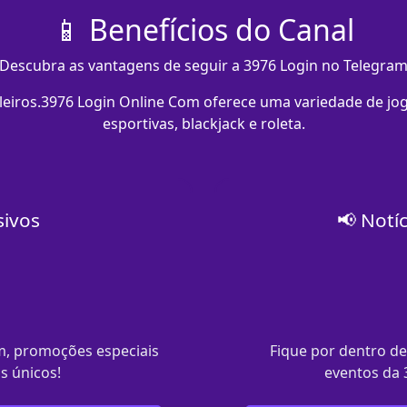
📱 Benefícios do Canal
Descubra as vantagens de seguir a 3976 Login no Telegra
leiros.3976 Login Online Com oferece uma variedade de jog
esportivas, blackjack e roleta.
sivos
📢 Notí
m, promoções especiais
Fique por dentro d
s únicos!
eventos da 