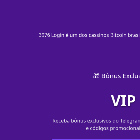
3976 Login é um dos cassinos Bitcoin brasi
🎁 Bônus Exclu
VIP
Receba bônus exclusivos do Telegra
e códigos promocionai