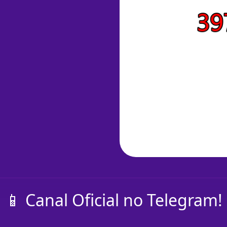
📱 Canal Oficial no Telegram!