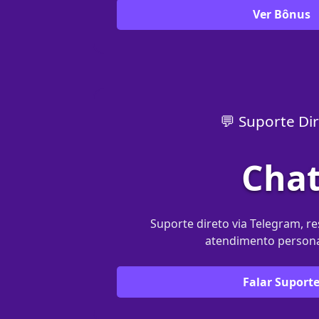
Ver Bônus
💬 Suporte Di
Cha
Suporte direto via Telegram, r
atendimento persona
Falar Suport