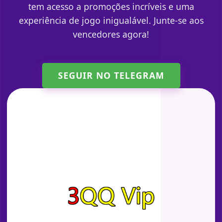
tem acesso a promoções incríveis e uma
experiência de jogo inigualável. Junte-se aos
vencedores agora!
SEGUIR NO TELEGRAM