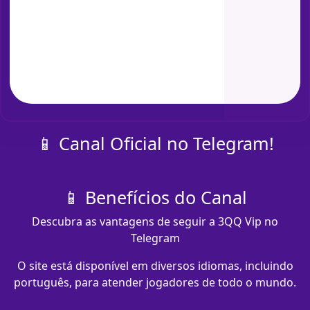
📱 Canal Oficial no Telegram!
📱 Benefícios do Canal
Descubra as vantagens de seguir a 3QQ Vip no
Telegram
O site está disponível em diversos idiomas, incluindo
português, para atender jogadores de todo o mundo.