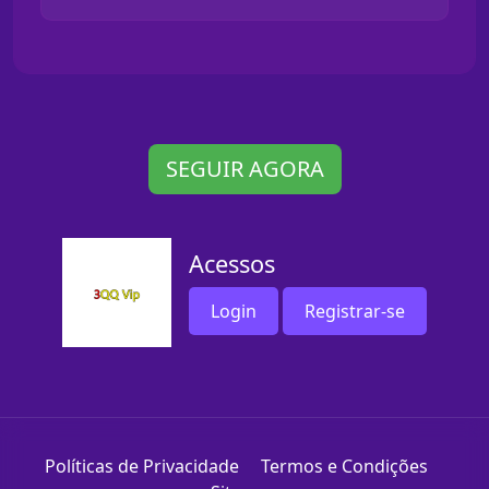
SEGUIR AGORA
Acessos
Login
Registrar-se
Políticas de Privacidade
Termos e Condições