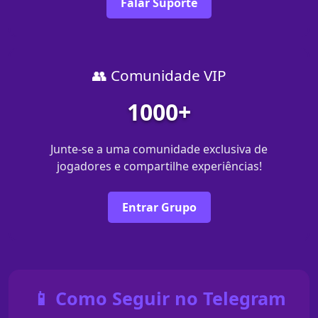
Falar Suporte
👥 Comunidade VIP
1000+
Junte-se a uma comunidade exclusiva de
jogadores e compartilhe experiências!
Entrar Grupo
📱 Como Seguir no Telegram