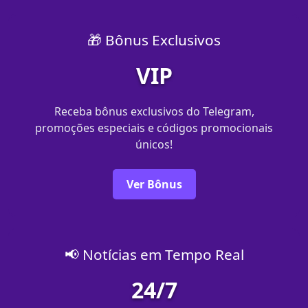
🎁 Bônus Exclusivos
VIP
Receba bônus exclusivos do Telegram,
promoções especiais e códigos promocionais
únicos!
Ver Bônus
📢 Notícias em Tempo Real
24/7