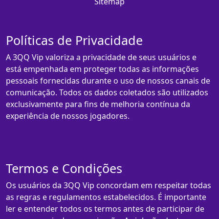
Sitemap
Políticas de Privacidade
A 3QQ Vip valoriza a privacidade de seus usuários e
está empenhada em proteger todas as informações
pessoais fornecidas durante o uso de nossos canais de
comunicação. Todos os dados coletados são utilizados
exclusivamente para fins de melhoria contínua da
experiência de nossos jogadores.
Termos e Condições
Os usuários da 3QQ Vip concordam em respeitar todas
as regras e regulamentos estabelecidos. É importante
ler e entender todos os termos antes de participar de