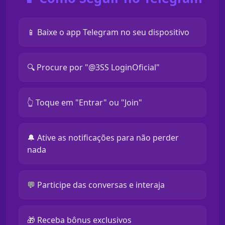
📱 Baixe o app Telegram no seu dispositivo
🔍 Procure por "@3SS LoginOficial"
👆 Toque em "Entrar" ou "Join"
🔔 Ative as notificações para não perder
nada
💬 Participe das conversas e interaja
🎁 Receba bônus exclusivos