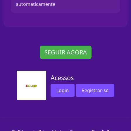
automaticamente
SEGUIR AGORA
Acessos
Login
Registrar-se