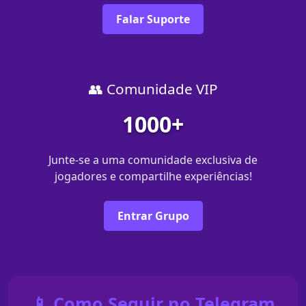
Falar Suporte
👥 Comunidade VIP
1000+
Junte-se a uma comunidade exclusiva de
jogadores e compartilhe experiências!
Entrar Grupo
📱 Como Seguir no Telegram