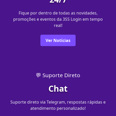
Fique por dentro de todas as novidades,
promoções e eventos da 3SS Login em tempo
real!
Ver Notícias
💬 Suporte Direto
Chat
Suporte direto via Telegram, respostas rápidas e
atendimento personalizado!