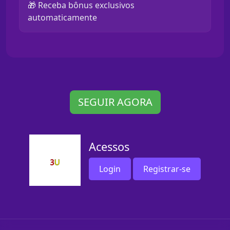
🎁 Receba bônus exclusivos
automaticamente
SEGUIR AGORA
Acessos
Login
Registrar-se