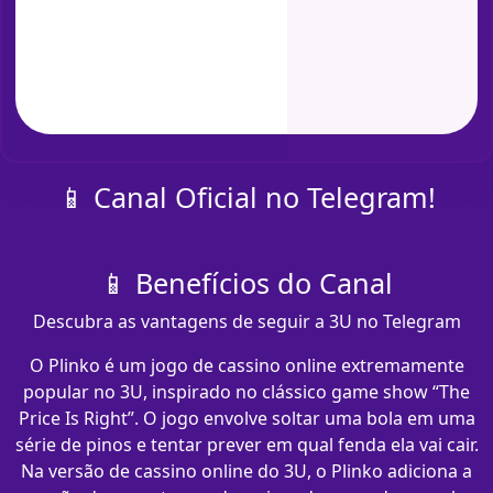
📱 Canal Oficial no Telegram!
📱 Benefícios do Canal
Descubra as vantagens de seguir a 3U no Telegram
O Plinko é um jogo de cassino online extremamente
popular no 3U, inspirado no clássico game show “The
Price Is Right”. O jogo envolve soltar uma bola em uma
série de pinos e tentar prever em qual fenda ela vai cair.
Na versão de cassino online do 3U, o Plinko adiciona a