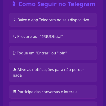
📱 Como Seguir no Telegram
📱 Baixe o app Telegram no seu dispositivo
🔍 Procure por "@3UOficial"
👆 Toque em "Entrar" ou "Join"
🔔 Ative as notificações para não perder
nada
💬 Participe das conversas e interaja