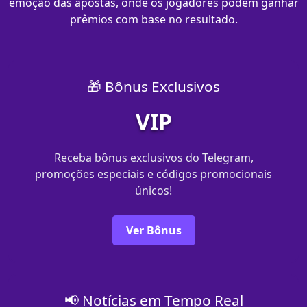
emoção das apostas, onde os jogadores podem ganhar
prêmios com base no resultado.
🎁 Bônus Exclusivos
VIP
Receba bônus exclusivos do Telegram,
promoções especiais e códigos promocionais
únicos!
Ver Bônus
📢 Notícias em Tempo Real