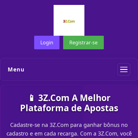
Login
Registrar-se
Menu
📱 3Z.Com A Melhor
Plataforma de Apostas
Cadastre-se na 3Z.Com para ganhar bônus no
cadastro e em cada recarga. Com a 3Z.Com, você