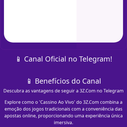
📱 Canal Oficial no Telegram!
📱 Benefícios do Canal
Descubra as vantagens de seguir a 3Z.Com no Telegram
Explore como o 'Cassino Ao Vivo' do 3Z.Com combina a
emoção dos jogos tradicionais com a conveniência das
apostas online, proporcionando uma experiência única
imersiva.