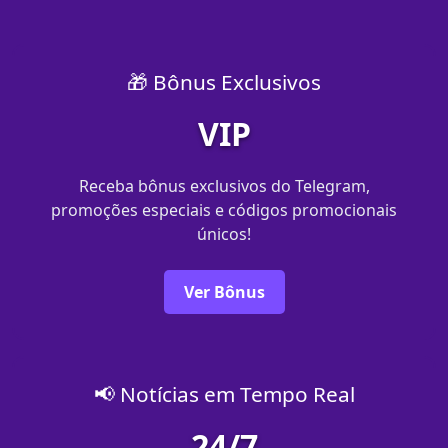
🎁 Bônus Exclusivos
VIP
Receba bônus exclusivos do Telegram,
promoções especiais e códigos promocionais
únicos!
Ver Bônus
📢 Notícias em Tempo Real
24/7