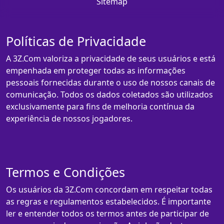
Sitemap
Políticas de Privacidade
A 3Z.Com valoriza a privacidade de seus usuários e está
empenhada em proteger todas as informações
pessoais fornecidas durante o uso de nossos canais de
comunicação. Todos os dados coletados são utilizados
exclusivamente para fins de melhoria contínua da
experiência de nossos jogadores.
Termos e Condições
Os usuários da 3Z.Com concordam em respeitar todas
as regras e regulamentos estabelecidos. É importante
ler e entender todos os termos antes de participar de