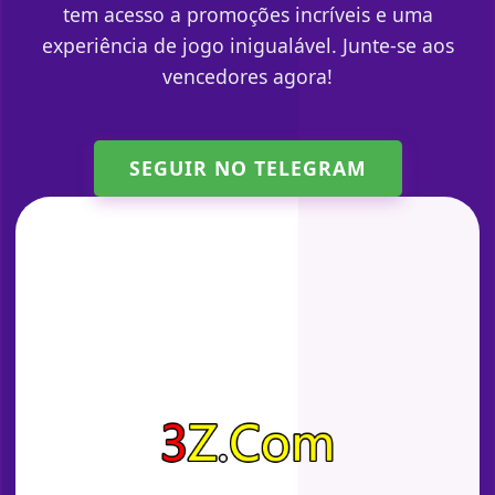
tem acesso a promoções incríveis e uma
experiência de jogo inigualável. Junte-se aos
vencedores agora!
SEGUIR NO TELEGRAM