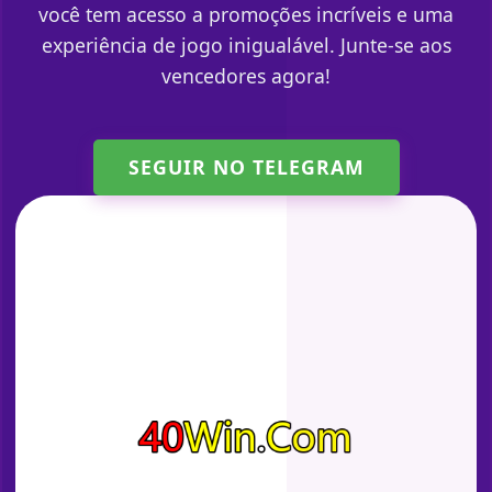
você tem acesso a promoções incríveis e uma
experiência de jogo inigualável. Junte-se aos
vencedores agora!
SEGUIR NO TELEGRAM