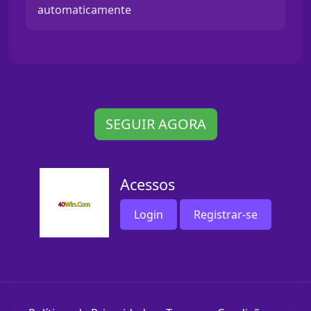
automaticamente
SEGUIR AGORA
Acessos
Login
Registrar-se