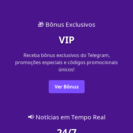
🎁 Bônus Exclusivos
VIP
Receba bônus exclusivos do Telegram,
promoções especiais e códigos promocionais
únicos!
Ver Bônus
📢 Notícias em Tempo Real
24/7