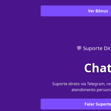
Ver Bônus
💬 Suporte Di
Cha
Suporte direto via Telegram, r
atendimento persona
Falar Suport