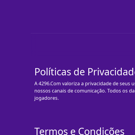
Políticas de Privacida
A 4296.Com valoriza a privacidade de seus 
nossos canais de comunicação. Todos os dad
jogadores.
Termos e Condições