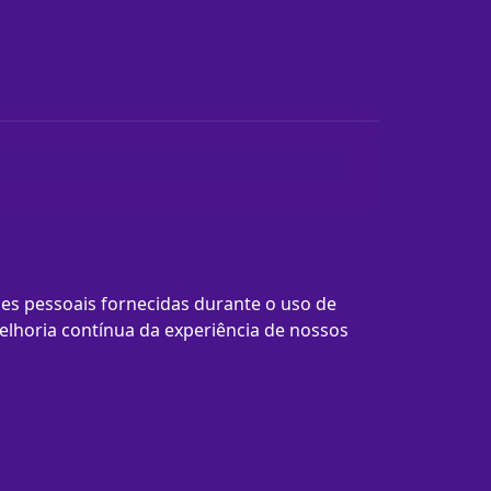
es pessoais fornecidas durante o uso de
elhoria contínua da experiência de nossos