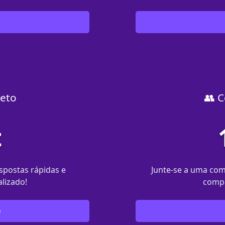
reto
👥 
t
espostas rápidas e
Junte-se a uma com
lizado!
compa
e