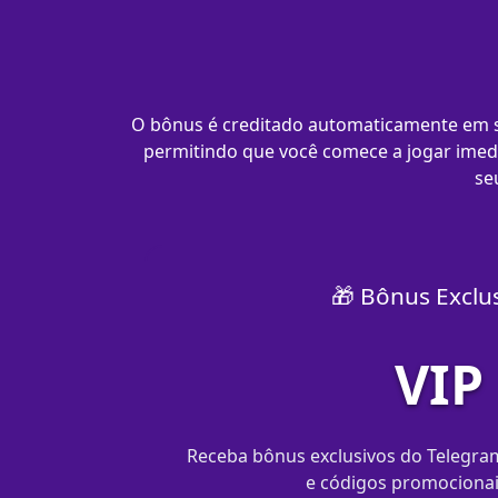
O bônus é creditado automaticamente em s
permitindo que você comece a jogar imed
se
🎁 Bônus Exclu
VIP
Receba bônus exclusivos do Telegra
e códigos promocionai