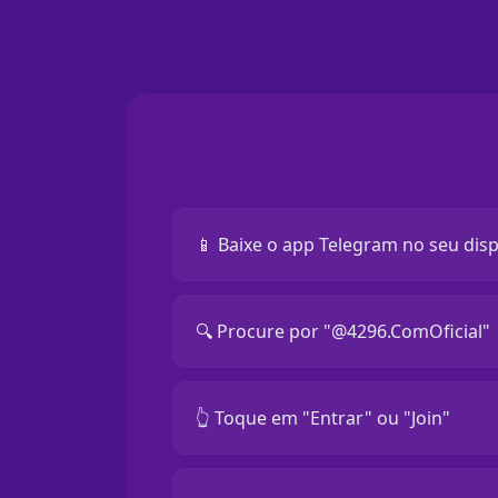
📱 Baixe o app Telegram no seu disp
🔍 Procure por "@4296.ComOficial"
👆 Toque em "Entrar" ou "Join"