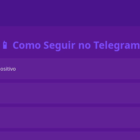
📱 Como Seguir no Telegram
ositivo