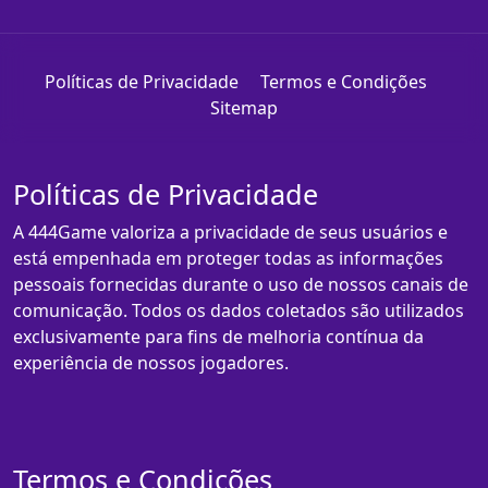
Políticas de Privacidade
Termos e Condições
Sitemap
Políticas de Privacidade
A 444Game valoriza a privacidade de seus usuários e
está empenhada em proteger todas as informações
pessoais fornecidas durante o uso de nossos canais de
comunicação. Todos os dados coletados são utilizados
exclusivamente para fins de melhoria contínua da
experiência de nossos jogadores.
Termos e Condições