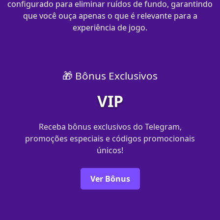
configurado para eliminar ruídos de fundo, garantindo
que você ouça apenas o que é relevante para a
experiência de jogo.
🎁 Bônus Exclusivos
VIP
Receba bônus exclusivos do Telegram,
promoções especiais e códigos promocionais
únicos!
Ver Bônus