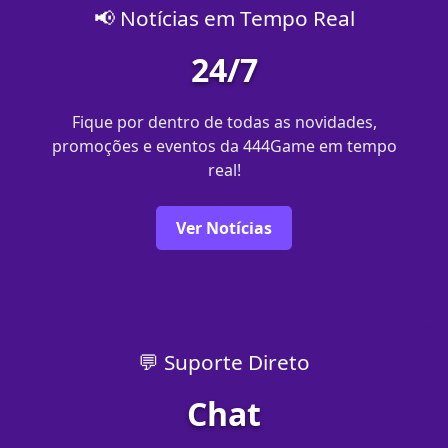
📢 Notícias em Tempo Real
24/7
Fique por dentro de todas as novidades,
promoções e eventos da 444Game em tempo
real!
Ver Notícias
💬 Suporte Direto
Chat