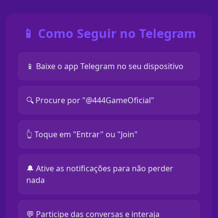
📱 Como Seguir no Telegram
📱 Baixe o app Telegram no seu dispositivo
🔍 Procure por "@444GameOficial"
👆 Toque em "Entrar" ou "Join"
🔔 Ative as notificações para não perder
nada
💬 Participe das conversas e interaja