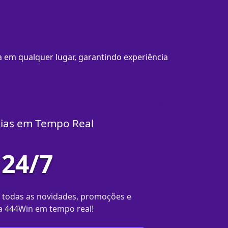
 em qualquer lugar, garantindo experiência
cias em Tempo Real
24/7
e todas as novidades, promoções e
a 444Win em tempo real!