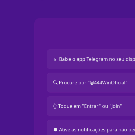
📱 Baixe o app Telegram no seu disp
🔍 Procure por "@444WinOficial"
👆 Toque em "Entrar" ou "Join"
🔔 Ative as notificações para não p