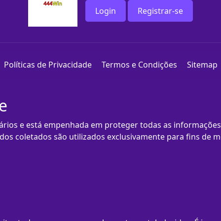
Login
Registrar-se
Políticas de Privacidade
Termos e Condições
Sitemap
de
uários e está empenhada em proteger todas as informações
os coletados são utilizados exclusivamente para fins de m