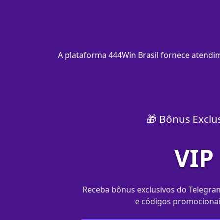
A plataforma 444Win Brasil fornece atendi
🎁 Bônus Exclu
VIP
Receba bônus exclusivos do Telegra
e códigos promocionai