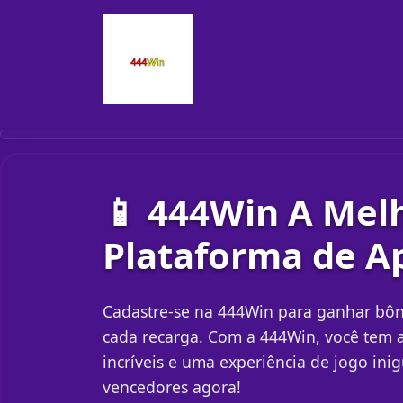
📱 444Win A Mel
Plataforma de A
Cadastre-se na 444Win para ganhar bôn
cada recarga. Com a 444Win, você tem 
incríveis e uma experiência de jogo inig
vencedores agora!