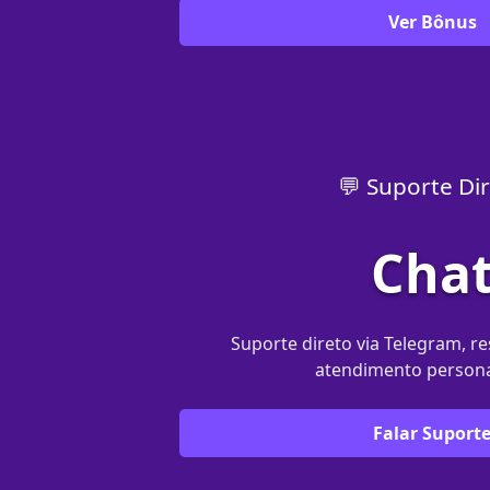
Ver Bônus
💬 Suporte Di
Cha
Suporte direto via Telegram, r
atendimento persona
Falar Suport