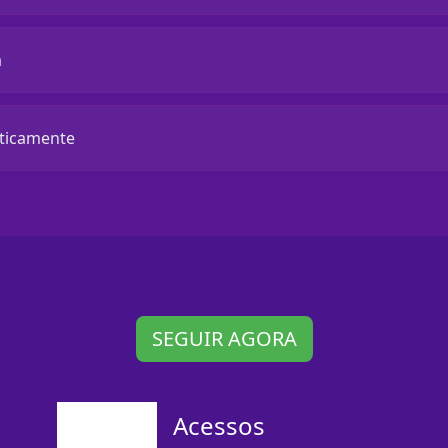
a
aticamente
SEGUIR AGORA
Acessos