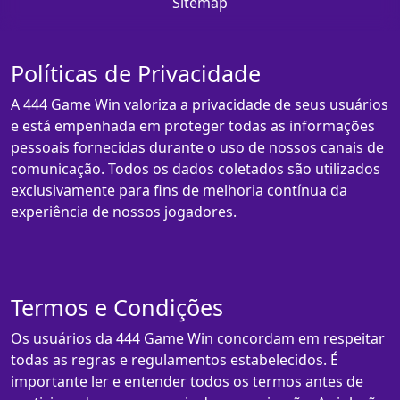
Sitemap
Políticas de Privacidade
A 444 Game Win valoriza a privacidade de seus usuários
e está empenhada em proteger todas as informações
pessoais fornecidas durante o uso de nossos canais de
comunicação. Todos os dados coletados são utilizados
exclusivamente para fins de melhoria contínua da
experiência de nossos jogadores.
Termos e Condições
Os usuários da 444 Game Win concordam em respeitar
todas as regras e regulamentos estabelecidos. É
importante ler e entender todos os termos antes de