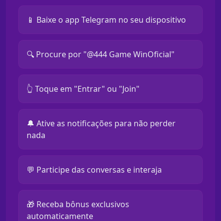
📱 Baixe o app Telegram no seu dispositivo
🔍 Procure por "@444 Game WinOficial"
👆 Toque em "Entrar" ou "Join"
🔔 Ative as notificações para não perder
nada
💬 Participe das conversas e interaja
🎁 Receba bônus exclusivos
automaticamente