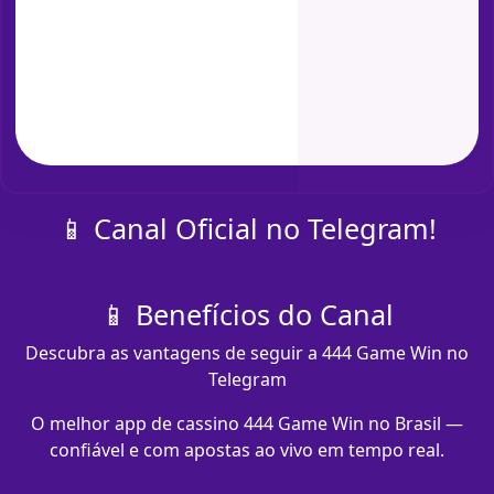
📱 Canal Oficial no Telegram!
📱 Benefícios do Canal
Descubra as vantagens de seguir a 444 Game Win no
Telegram
O melhor app de cassino 444 Game Win no Brasil —
confiável e com apostas ao vivo em tempo real.