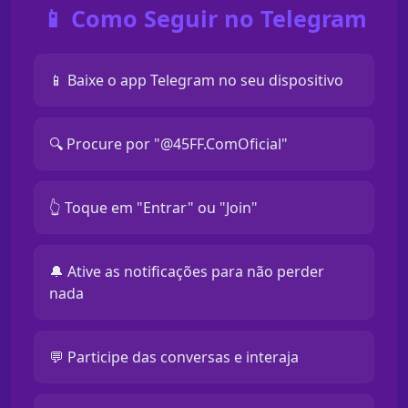
📱 Como Seguir no Telegram
📱 Baixe o app Telegram no seu dispositivo
🔍 Procure por "@45FF.ComOficial"
👆 Toque em "Entrar" ou "Join"
🔔 Ative as notificações para não perder
nada
💬 Participe das conversas e interaja