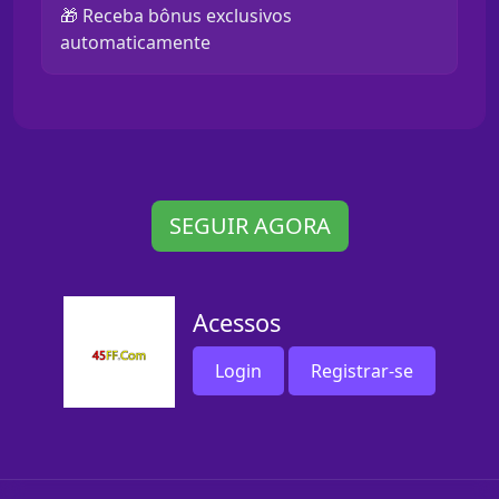
🎁 Receba bônus exclusivos
automaticamente
SEGUIR AGORA
Acessos
Login
Registrar-se