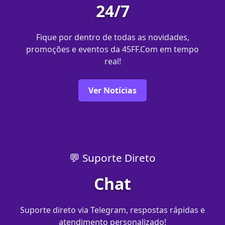
24/7
Fique por dentro de todas as novidades,
promoções e eventos da 45FF.Com em tempo
real!
Ver Notícias
💬 Suporte Direto
Chat
Suporte direto via Telegram, respostas rápidas e
atendimento personalizado!