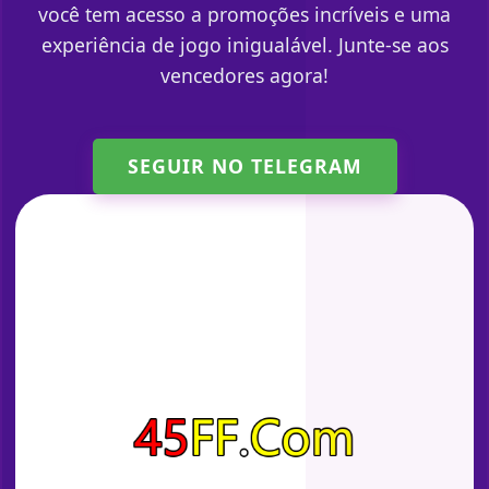
você tem acesso a promoções incríveis e uma
experiência de jogo inigualável. Junte-se aos
vencedores agora!
SEGUIR NO TELEGRAM