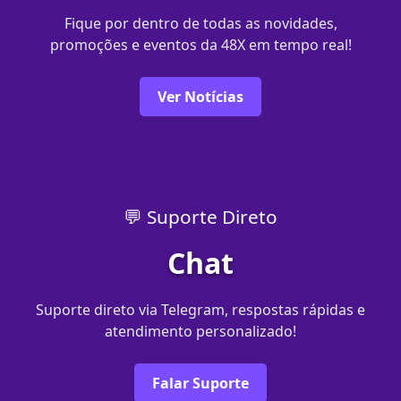
Fique por dentro de todas as novidades,
promoções e eventos da 48X em tempo real!
Ver Notícias
💬 Suporte Direto
Chat
Suporte direto via Telegram, respostas rápidas e
atendimento personalizado!
Falar Suporte