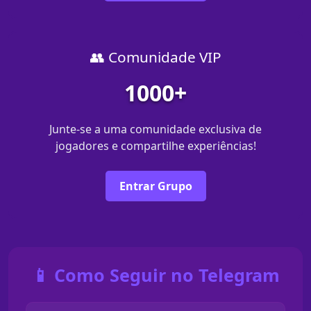
👥 Comunidade VIP
1000+
Junte-se a uma comunidade exclusiva de
jogadores e compartilhe experiências!
Entrar Grupo
📱 Como Seguir no Telegram