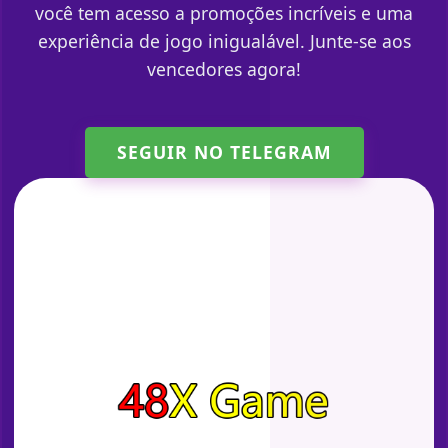
você tem acesso a promoções incríveis e uma
experiência de jogo inigualável. Junte-se aos
vencedores agora!
SEGUIR NO TELEGRAM