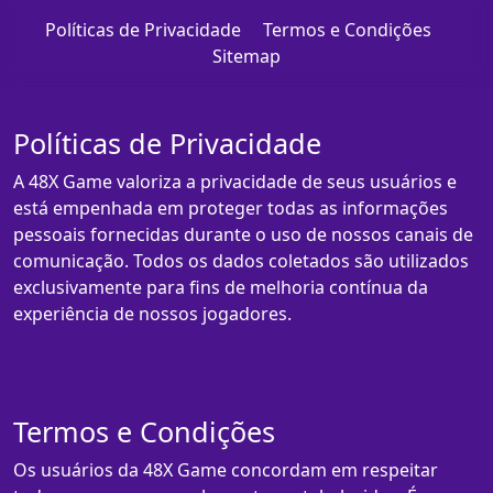
Políticas de Privacidade
Termos e Condições
Sitemap
Políticas de Privacidade
A 48X Game valoriza a privacidade de seus usuários e
está empenhada em proteger todas as informações
pessoais fornecidas durante o uso de nossos canais de
comunicação. Todos os dados coletados são utilizados
exclusivamente para fins de melhoria contínua da
experiência de nossos jogadores.
Termos e Condições
Os usuários da 48X Game concordam em respeitar