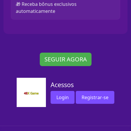
🎁 Receba bônus exclusivos
automaticamente
SEGUIR AGORA
Acessos
Login
Registrar-se