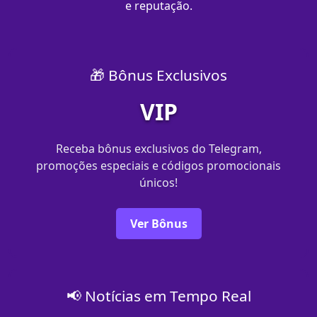
e reputação.
🎁 Bônus Exclusivos
VIP
Receba bônus exclusivos do Telegram,
promoções especiais e códigos promocionais
únicos!
Ver Bônus
📢 Notícias em Tempo Real